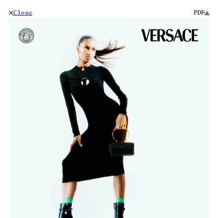
Close
PDF